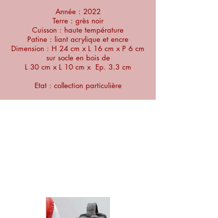
Année : 2022
Terre : grès noir
Cuisson : haute température
Patine : liant acrylique et encre
Dimension :
H 24 cm x L 16 cm x P 6 cm
sur socle en bois de
L 30 cm x L 10 cm x Ep. 3.3 cm
Etat : collection particulière