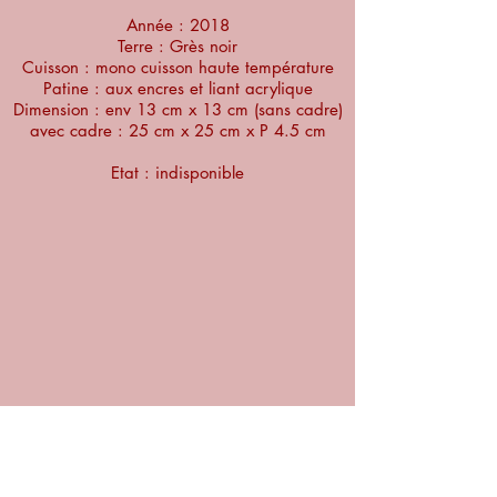
Année : 2018
Terre : Grès noir
Cuisson : mono cuisson haute température
Patine : aux encres et liant acrylique
Dimension : env 13 cm x 13 cm (sans cadre)
avec cadre : 25 cm x 25 cm x P 4.5 cm
Etat : indisponible​