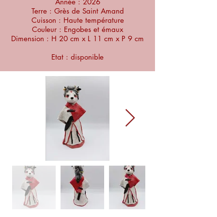
Année : 2026
Terre : Grès de Saint Amand
Cuisson : Haute température
Couleur : Engobes et émaux
Dimension :
H 20 cm x L 11 cm x P 9 cm
Etat : disponible