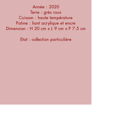
Année : 2020
Terre : grès roux
Cuisson : haute température
Patine : liant acrylique et encre
Dimension : H 20 cm x L 9 cm x P 7.5 cm
Etat : collection particulière