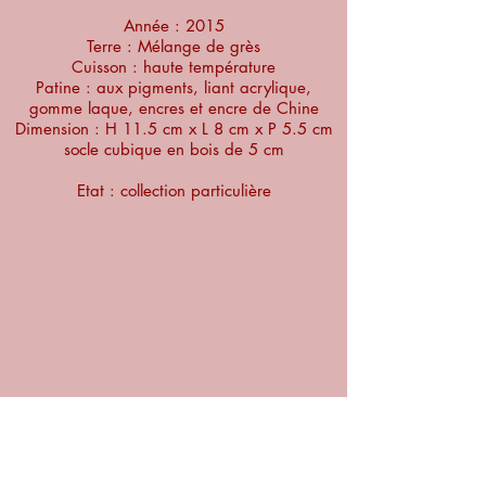
Année : 2015
Terre : Mélange de grès
Cuisson : haute température
Patine : aux pigments, liant acrylique,
gomme laque, encres et encre de Chine
Dimension : H 11.5 cm x L 8 cm x P 5.5 cm
socle cubique en bois de 5 cm
Etat : collection particulière