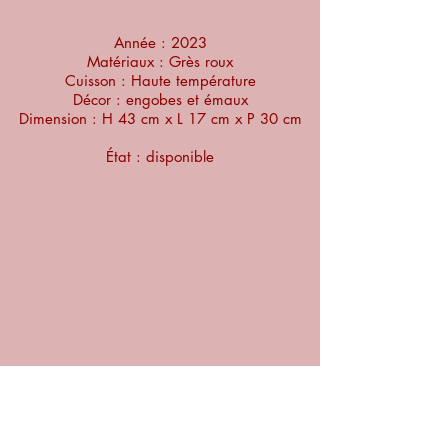
Année : 2023
Matériaux : Grès roux
Cuisson : Haute température
Décor : engobes et émaux
Dimension : H 43 cm x L 17 cm x P 30 cm
État : disponible