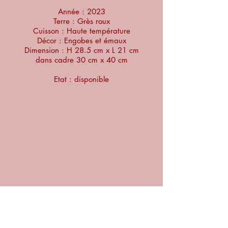
Année : 2023
Terre : Grès roux
Cuisson : Haute température
Décor : Engobes et émaux
Dimension : H 28.5 cm x L 21 cm
dans cadre 30 cm x 40 cm
Etat : disponible