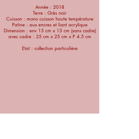
Année : 2018
Terre : Grès noir
Cuisson : mono cuisson haute température
Patine : aux encres et liant acrylique
Dimension : env 13 cm x 13 cm (sans cadre)
avec cadre : 25 cm x 25 cm x P 4.5 cm
Etat : collection particulière