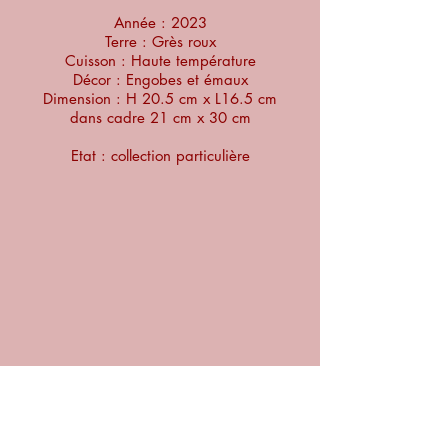
Année : 2023
Terre : Grès roux
Cuisson : Haute température
Décor : Engobes et émaux
Dimension : H 20.5 cm x L16.5 cm
dans cadre 21 cm x 30 cm
Etat : collection particulière