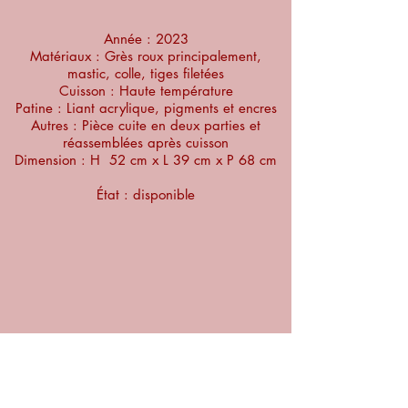
Année : 2023
Matériaux : Grès roux principalement,
mastic, colle, tiges filetées
Cuisson : Haute température
Patine : Liant acrylique, pigments et encres
Autres : Pièce cuite en deux parties et
réassemblées après cuisson
Dimension : H 52 cm x L 39 cm x P 68 cm
État : disponible