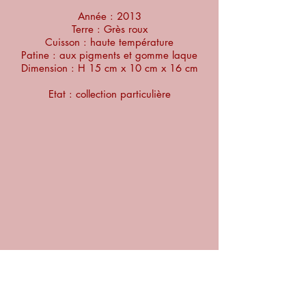
Année : 2013
Terre : Grès roux
Cuisson : haute température
Patine : aux pigments et gomme laque
Dimension : H 15 cm x 10 cm x 16 cm
Etat : collection particulière